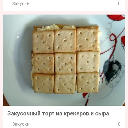
Закуски
0
Закусочный торт из крекеров и сыра
Закуски
0