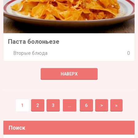
Паста болоньезе
Вторые блюда
0
НАВЕРХ
1
2
3
…
6
>
»
Поиск