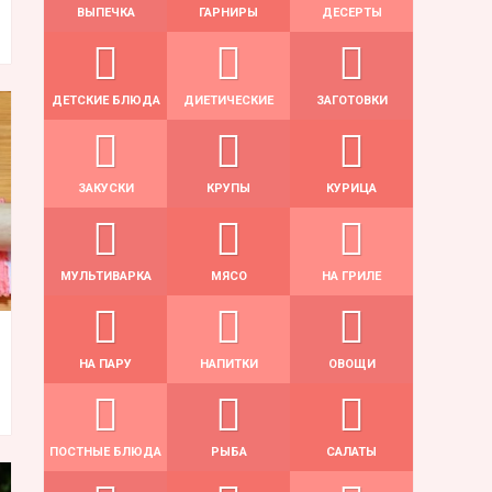
ВЫПЕЧКА
ГАРНИРЫ
ДЕСЕРТЫ
ДЕТСКИЕ БЛЮДА
ДИЕТИЧЕСКИЕ
ЗАГОТОВКИ
ЗАКУСКИ
КРУПЫ
КУРИЦА
МУЛЬТИВАРКА
МЯСО
НА ГРИЛЕ
НА ПАРУ
НАПИТКИ
ОВОЩИ
ПОСТНЫЕ БЛЮДА
РЫБА
САЛАТЫ