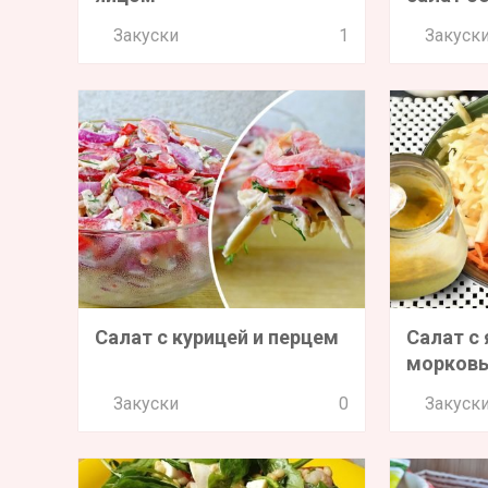
Закуски
1
Закуск
Салат с курицей и перцем
Салат с
морков
Закуски
0
Закуск