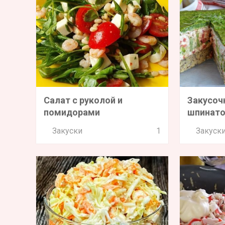
Салат с руколой и
Закусоч
помидорами
шпинат
Закуски
1
Закуск