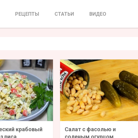
РЕЦЕПТЫ
СТАТЬИ
ВИДЕО
еский крабовый
Салат с фасолью и
з риса
соленым огурцом