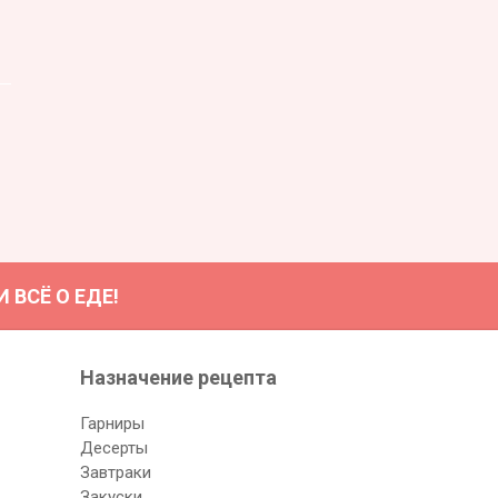
ВСЁ О ЕДЕ!
Назначение рецептa
Гарниры
Десерты
Завтраки
Закуски