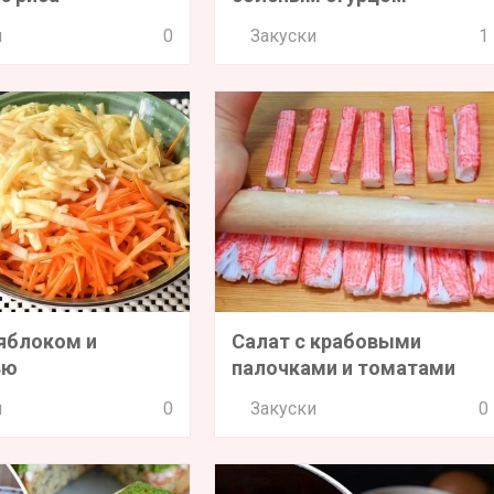
и
0
Закуски
1
 яблоком и
Салат с крабовыми
ью
палочками и томатами
и
0
Закуски
0