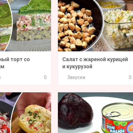
ный торт со
Салат с жареной курицей
ом
и кукурузой
и
0
Закуски
0