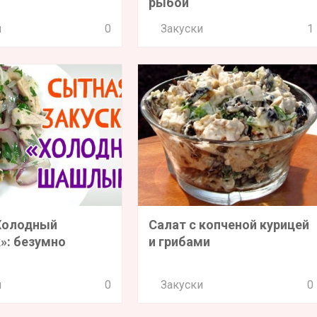
рыбой
и
0
Закуски
1
Холодный
Салат с копченой курицей
: безумно
и грибами
и
0
Закуски
0