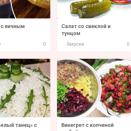
 с яичным
Салат со свеклой и
м
тунцом
и
0
Закуски
0
Белый танец» с
Винегрет с копченой