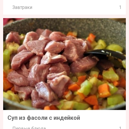
Завтраки
1
Суп из фасоли с индейкой
Первые блюда
1