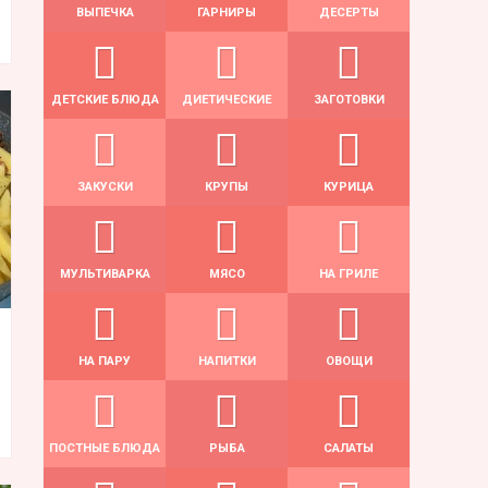
ВЫПЕЧКА
ГАРНИРЫ
ДЕСЕРТЫ
ДЕТСКИЕ БЛЮДА
ДИЕТИЧЕСКИЕ
ЗАГОТОВКИ
ЗАКУСКИ
КРУПЫ
КУРИЦА
МУЛЬТИВАРКА
МЯСО
НА ГРИЛЕ
НА ПАРУ
НАПИТКИ
ОВОЩИ
ПОСТНЫЕ БЛЮДА
РЫБА
САЛАТЫ