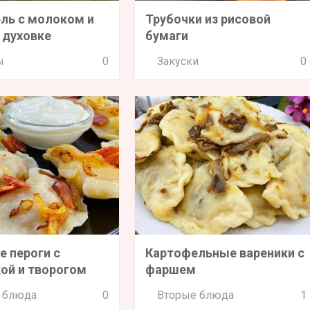
ль с молоком и
Трубочки из рисовой
 духовке
бумаги
ы
0
Закуски
0
е пероги с
Картофельные вареники с
ой и творогом
фаршем
 блюда
0
Вторые блюда
1