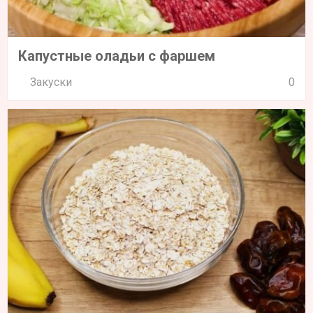
Капустные оладьи с фаршем
Закуски
0