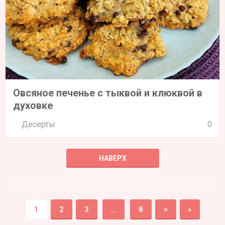
Овсяное печенье с тыквой и клюквой в
духовке
Десерты
0
НАВЕРХ
1
2
3
…
8
>
»