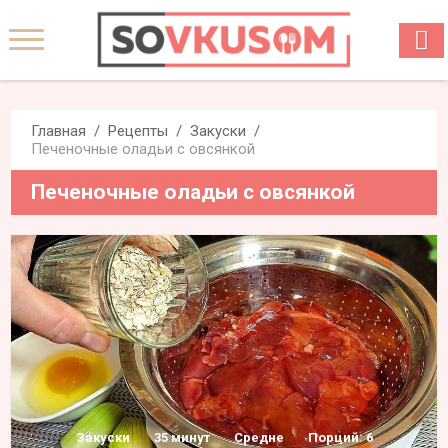
Главная
Рецепты
Закуски
Печеночные оладьи с овсянкой
Печеночные оладьи с овсянкой
Закуски
35 минут
Средне
Порций: 6