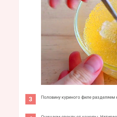
Половину куриного филе разделяем 
Очищаем свеклу от кожуры. Натирае