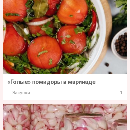
«Голые» помидоры в маринаде
Закуски
1