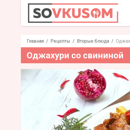
Оджахури
Главная
Рецепты
Вторые блюда
Оджах
Оджахури со свининой