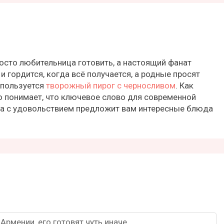
осто любительница готовить, а настоящий фанат
и гордится, когда всё получается, а родные просят
 пользуется
творожный пирог с черносливом
. Как
о понимает, что ключевое слово для современной
на с удовольствием предложит вам интересные блюда
Армении, его готовят чуть иначе...