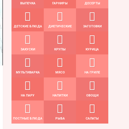
ВЫПЕЧКА
ГАРНИРЫ
ДЕСЕРТЫ
ДЕТСКИЕ БЛЮДА
ДИЕТИЧЕСКИЕ
ЗАГОТОВКИ
ЗАКУСКИ
КРУПЫ
КУРИЦА
МУЛЬТИВАРКА
МЯСО
НА ГРИЛЕ
НА ПАРУ
НАПИТКИ
ОВОЩИ
ПОСТНЫЕ БЛЮДА
РЫБА
САЛАТЫ