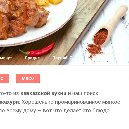
 минут
Средне
Порций: 7
ЕО
МЯСО
то-то из
кавказской кухни
и наш поиск
жахури
. Хорошенько промаринованное мягкое
по всему дому — вот что делает это блюдо