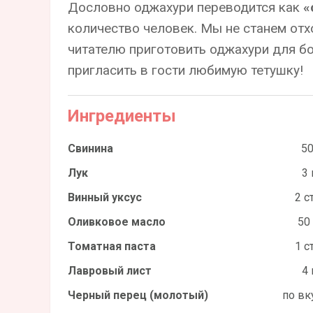
Дословно оджахури переводится как
«
количество человек. Мы не станем от
читателю приготовить оджахури для б
пригласить в гости любимую тетушку!
Ингредиенты
Свинина
50
Лук
3 
Винный уксус
2 ст
Оливковое масло
50
Томатная паста
1 ст
Лавровый лист
4 
Черный перец (молотый)
по вк