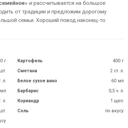
семейное»
и рассчитывается на большое
ходить от традиции и предложим дорогому
ольшой семьи. Хороший повод наконец-то
0 г
Картофель
400 г
шт.
Сметана
2 ст. л.
. л.
Белое сухое вино
60 мл
 мл
Барбарис
0,5 ч. л.
. л.
Кориандр
1 щеп.
шт.
Соль
по вкусу
усу