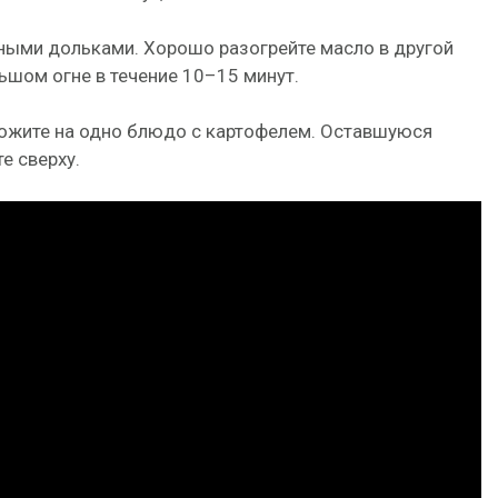
пными дольками. Хорошо разогрейте масло в другой
ьшом огне в течение 10–15 минут.
ложите на одно блюдо с картофелем. Оставшуюся
е сверху.