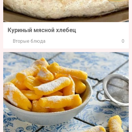
Куриный мясной хлебец
Вторые блюда
0