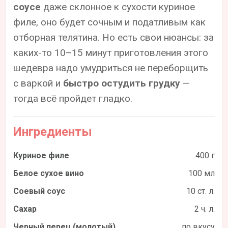
соусе
даже склонное к сухости куриное
филе, оно будет сочным и податливым как
отборная телятина. Но есть свои нюансы: за
каких-то 10–15 минут приготовления этого
шедевра надо умудриться не переборщить
с варкой и
быстро остудить грудку
—
тогда всё пройдет гладко.
Ингредиенты
Куриное филе
400 г
Белое сухое вино
100 мл
Соевый соус
10 ст. л.
Сахар
2 ч. л.
Черный перец (молотый)
по вкусу