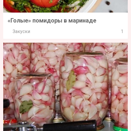
«Голые» помидоры в маринаде
Закуски
1