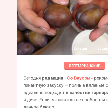
Закуски
35 ми
ВЕГЕТАРИАНСКИЕ
Сегодня
редакция
«Со Вкусом»
рекоме
пикантную закуску — пряные вяленые с
идеально подходят
в качестве гарнир
и диче. Если вы никогда не пробовали 
данное блюдо.