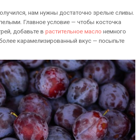
олучился, нам нужны достаточно зрелые сливы.
пелыми. Главное условие — чтобы косточка
рей, добавьте в
растительное масло
немного
 более карамелизированный вкус — посыпьте