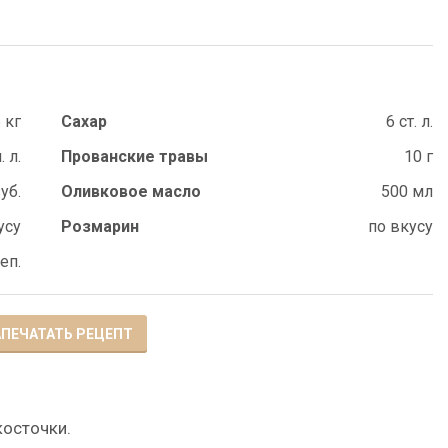
 кг
Сахар
6 ст. л.
. л.
Прованские травы
10 г
уб.
Оливковое масло
500 мл
усу
Розмарин
по вкусу
еп.
ПЕЧАТАТЬ РЕЦЕПТ
косточки.