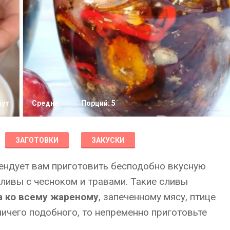
нут
Средне
Порций: 5
ЗАГОТОВКИ
ЗАКУСКИ
ндует вам приготовить бесподобно вкусную
ливы с чесноком и травами. Такие сливы
а ко всему жареному
, запеченному мясу, птице
ничего подобного, то непременно приготовьте