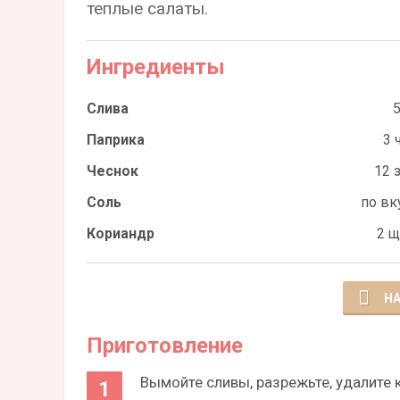
теплые салаты.
Ингредиенты
Слива
5
Паприка
3 ч
Чеснок
12 з
Соль
по вк
Кориандр
2 щ
НА
Приготовление
Вымойте сливы, разрежьте, удалите 