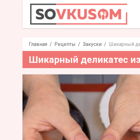
Шикарный деликат
Главная
Рецепты
Закуски
Шикарный де
Шикарный деликатес из