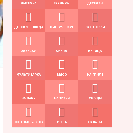
ВЫПЕЧКА
ГАРНИРЫ
ДЕСЕРТЫ
ДЕТСКИЕ БЛЮДА
ДИЕТИЧЕСКИЕ
ЗАГОТОВКИ
ЗАКУСКИ
КРУПЫ
КУРИЦА
МУЛЬТИВАРКА
МЯСО
НА ГРИЛЕ
НА ПАРУ
НАПИТКИ
ОВОЩИ
ПОСТНЫЕ БЛЮДА
РЫБА
САЛАТЫ