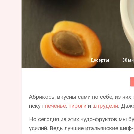
Десерты
30 ми
Абрикосы вкусны сами по себе, из них
пекут
печенье
,
пироги
и
штрудели
. Даж
Но сегодня из этих чудо-фруктов мы б
усилий. Ведь лучшие итальянские
шеф-