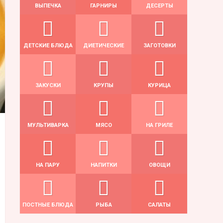
ВЫПЕЧКА
ГАРНИРЫ
ДЕСЕРТЫ
ДЕТСКИЕ БЛЮДА
ДИЕТИЧЕСКИЕ
ЗАГОТОВКИ
ЗАКУСКИ
КРУПЫ
КУРИЦА
МУЛЬТИВАРКА
МЯСО
НА ГРИЛЕ
НА ПАРУ
НАПИТКИ
ОВОЩИ
ПОСТНЫЕ БЛЮДА
РЫБА
САЛАТЫ