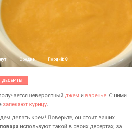
нут
Средне
Порций: 8
ДЕСЕРТЫ
 получается невероятный
джем
и
варенье
. С ними
е
запекают курицу
.
удем делать крем! Поверьте, он стоит ваших
повара
используют такой в своих десертах, за