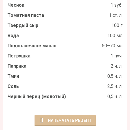
Чеснок
1 зуб.
Томатная паста
1 ст. л.
Твердый сыр
100 г
Вода
100 мл
Подсолнечное масло
50–70 мл
Петрушка
1 пуч.
Паприка
2 ч. л.
Тмин
0,5 ч. л.
Соль
2,5 ч. л.
Черный перец (молотый)
0,5 ч. л.
НАПЕЧАТАТЬ РЕЦЕПТ