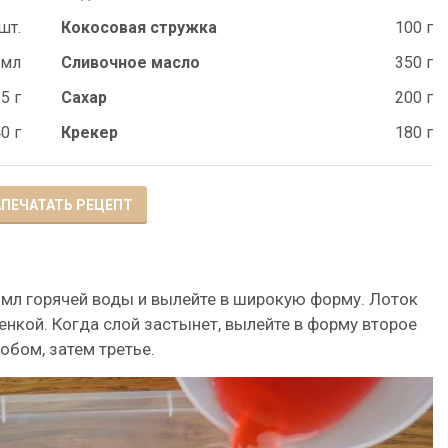
шт.
Кокосовая стружка
100 г
 мл
Сливочное масло
350 г
5 г
Сахар
200 г
0 г
Крекер
180 г
ПЕЧАТАТЬ РЕЦЕПТ
 мл горячей воды и вылейте в широкую форму. Лоток
нкой. Когда слой застынет, вылейте в форму второе
обом, затем третье.