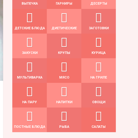
ВЫПЕЧКА
ГАРНИРЫ
ДЕСЕРТЫ
ДЕТСКИЕ БЛЮДА
ДИЕТИЧЕСКИЕ
ЗАГОТОВКИ
ЗАКУСКИ
КРУПЫ
КУРИЦА
МУЛЬТИВАРКА
МЯСО
НА ГРИЛЕ
НА ПАРУ
НАПИТКИ
ОВОЩИ
ПОСТНЫЕ БЛЮДА
РЫБА
САЛАТЫ