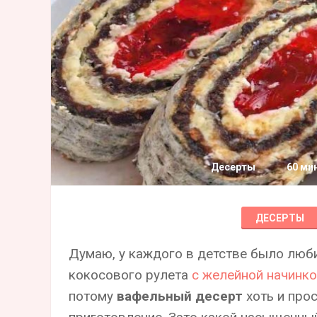
Десерты
60 ми
ДЕСЕРТЫ
Думаю, у каждого в детстве было люб
кокосового рулета
с желейной начинк
потому
вафельный десерт
хоть и прос