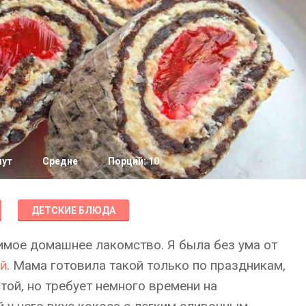
нут
Средне
Порций: 10
ДЕТСКИЕ БЛЮДА
имое домашнее лакомство. Я была без ума от
ой
. Мама готовила такой только по праздникам,
той, но требует немного времени на