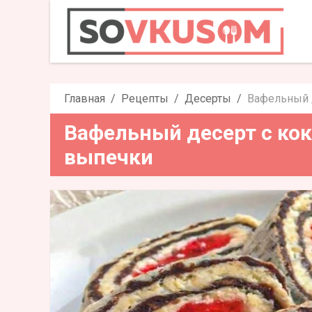
Вафельный десерт с кок
вы
Главная
Рецепты
Десерты
Вафельный 
Вафельный десерт с кок
выпечки