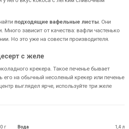
 у него вкус кокоса с легким сливочным
 найти
подходящие вафельные листы
. Они
 Много зависит от качества: вафли частенько
ии. Но это уже на совести производителя.
есерт с желе
околадного крекера. Такое печенье бывает
ь его на обычный несоленый крекер или печенье
ентр выглядел ярче, используйте три желе
0 г
Вода
1,4 л