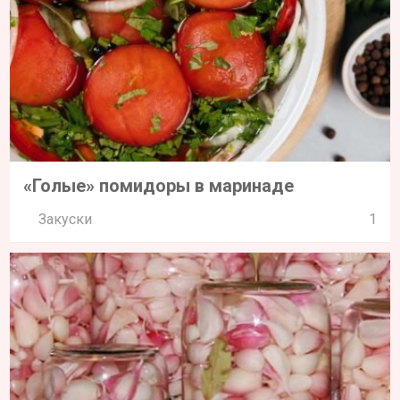
«Голые» помидоры в маринаде
Закуски
1