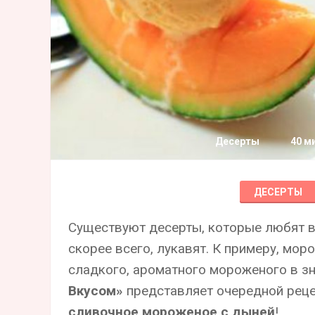
Десерты
40 м
ДЕСЕРТЫ
Существуют десерты, которые любят вс
скорее всего, лукавят. К примеру, мор
сладкого, ароматного мороженого в з
Вкусом»
представляет очередной реце
сливочное мороженое с дыней
!