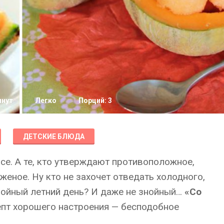
инут
Легко
Порций: 3
ДЕТСКИЕ БЛЮДА
е. А те, кто утверждают противоположное,
оженое. Ну кто не захочет отведать холодного,
нойный летний день? И даже не знойный…
«Со
пт хорошего настроения — бесподобное