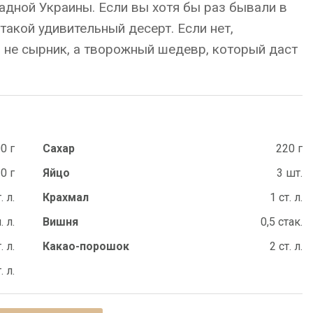
адной Украины. Если вы хотя бы раз бывали в
 такой удивительный десерт. Если нет,
о не сырник, а творожный шедевр, который даст
0 г
Сахар
220 г
0 г
Яйцо
3 шт.
. л.
Крахмал
1 ст. л.
. л.
Вишня
0,5 стак.
. л.
Какао-порошок
2 ст. л.
. л.