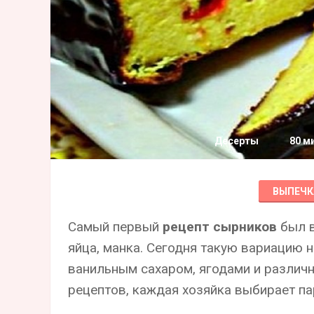
Десерты
80 м
ВЫПЕЧК
Самый первый
рецепт сырников
был в
яйца, манка. Сегодня такую вариацию 
ванильным сахаром, ягодами и различ
рецептов, каждая хозяйка выбирает па