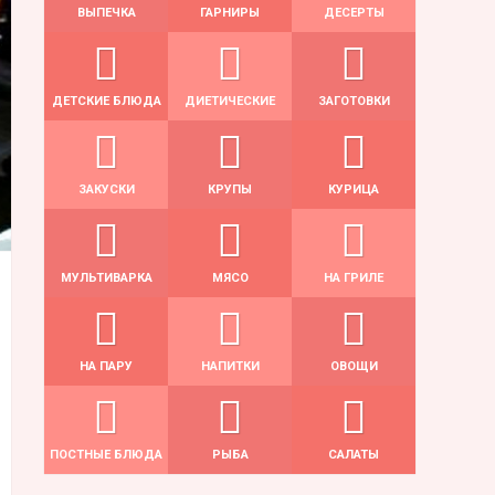
ВЫПЕЧКА
ГАРНИРЫ
ДЕСЕРТЫ
ДЕТСКИЕ БЛЮДА
ДИЕТИЧЕСКИЕ
ЗАГОТОВКИ
ЗАКУСКИ
КРУПЫ
КУРИЦА
МУЛЬТИВАРКА
МЯСО
НА ГРИЛЕ
НА ПАРУ
НАПИТКИ
ОВОЩИ
ПОСТНЫЕ БЛЮДА
РЫБА
САЛАТЫ