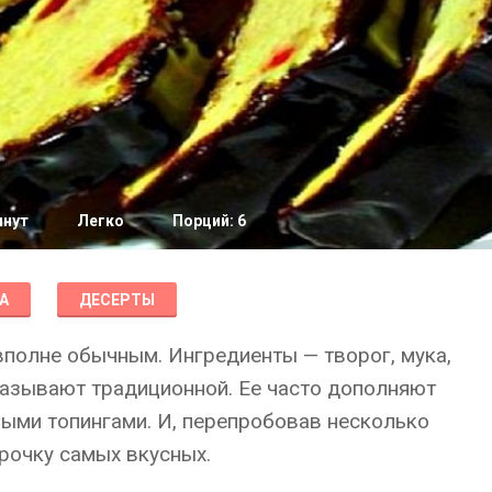
инут
Легко
Порций: 6
А
ДЕСЕРТЫ
полне обычным. Ингредиенты — творог, мука,
называют традиционной. Ее часто дополняют
ными топингами. И, перепробовав несколько
рочку самых вкусных.