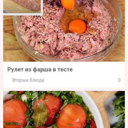
Рулет из фарша в тесте
Вторые блюда
0