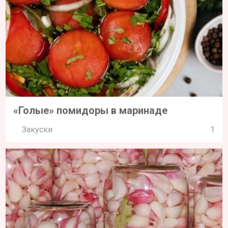
«Голые» помидоры в маринаде
Закуски
1