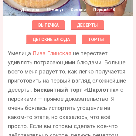
Десерты
85 минут
Средне
Порций: 10
ВЫПЕЧКА
ДЕСЕРТЫ
ДЕТСКИЕ БЛЮДА
ТОРТЫ
Умелица
Лиза Глинская
не перестает
удивлять потрясающими блюдами. Больше
всего меня радует то, как легко получается
приготовить на первый взгляд сложнейшие
десерты.
Бисквитный торт «Шарлотта»
с
персиками — прямое доказательство. Я
очень боялась испортить угощение на
каком-то этапе, но оказалось, что всё
просто. Если вы готовы сделать кое-что
действительно крутое, делюсь рецептом.