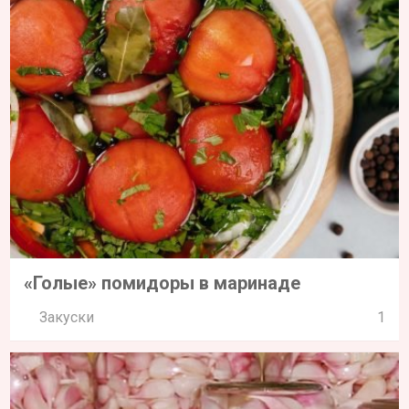
«Голые» помидоры в маринаде
Закуски
1