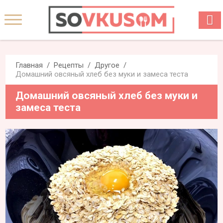
Главная
Рецепты
Другое
Домашний овсяный хлеб без муки и замеса теста
Домашний овсяный хлеб без муки и
замеса теста