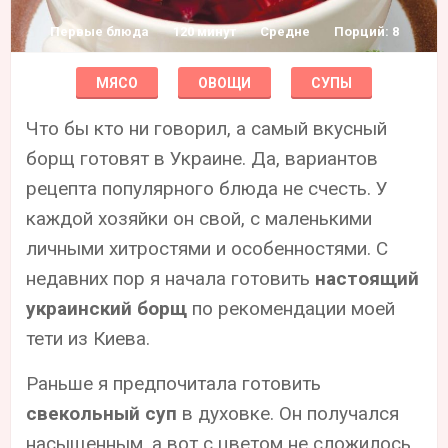
Первые блюда
120 минут
Средне
Порций: 8
МЯСО
ОВОЩИ
СУПЫ
Что бы кто ни говорил, а самый вкусный
борщ готовят в Украине. Да, вариантов
рецепта популярного блюда не счесть. У
каждой хозяйки он свой, с маленькими
личными хитростями и особенностями. С
недавних пор я начала готовить
настоящий
украинский борщ
по рекомендации моей
тети из Киева.
Раньше я предпочитала готовить
свекольный суп
в духовке. Он получался
насыщенным, а вот с цветом не сложилось.