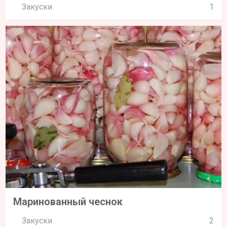
Закуски
1
Маринованный чеснок
Закуски
2