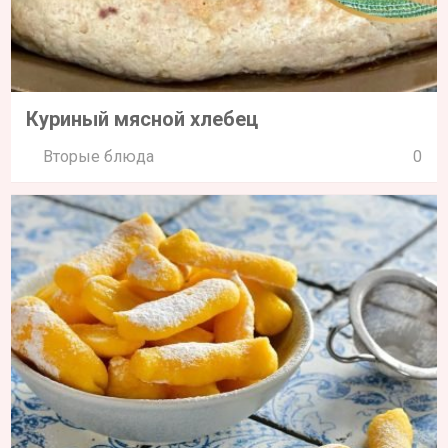
Куриный мясной хлебец
Вторые блюда
0