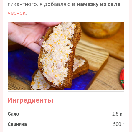
пикантного, я добавляю в
намазку из сала
чеснок
.
Ингредиенты
Сало
2,5 кг
Свинина
500 г