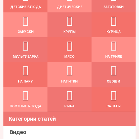
ДЕТСКИЕ БЛЮДА
ДИЕТИЧЕСКИЕ
ЗАГОТОВКИ
ЗАКУСКИ
КРУПЫ
КУРИЦА
МУЛЬТИВАРКА
МЯСО
НА ГРИЛЕ
НА ПАРУ
НАПИТКИ
ОВОЩИ
ПОСТНЫЕ БЛЮДА
РЫБА
САЛАТЫ
Категории статей
Видео