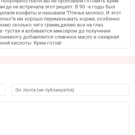
 популярностью!А вы не пробовали готовить крем
игде не встречала этот рецепт. В 90 -е годы был
елали конфеты и называли "Птичье молоко. И этот
олоко"и им хорошо перемазывать коржи, особенно
знаю сколько чего грамм,делаю все на глаз.
е- густая и взбивается миксером до получения
онемногу добавляется сливчное масло и сахарная
ной кислоты. Крем готов!