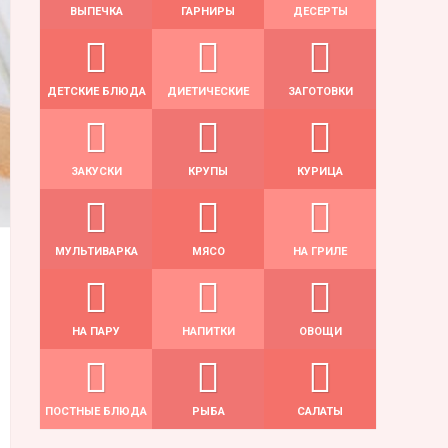
ВЫПЕЧКА
ГАРНИРЫ
ДЕСЕРТЫ
ДЕТСКИЕ БЛЮДА
ДИЕТИЧЕСКИЕ
ЗАГОТОВКИ
ЗАКУСКИ
КРУПЫ
КУРИЦА
МУЛЬТИВАРКА
МЯСО
НА ГРИЛЕ
НА ПАРУ
НАПИТКИ
ОВОЩИ
ПОСТНЫЕ БЛЮДА
РЫБА
САЛАТЫ