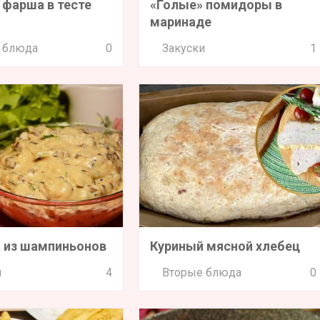
 фарша в тесте
«Голые» помидоры в
маринаде
 блюда
0
Закуски
1
 из шампиньонов
Куриный мясной хлебец
и
4
Вторые блюда
0