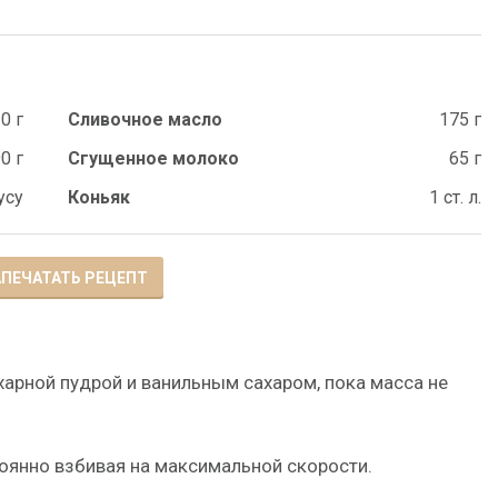
0 г
Сливочное масло
175 г
0 г
Сгущенное молоко
65 г
усу
Коньяк
1 ст. л.
ПЕЧАТАТЬ РЕЦЕПТ
ахарной пудрой и ванильным сахаром, пока масса не
тоянно взбивая на максимальной скорости.