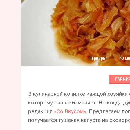
Гарниры
40 м
ГАРНИ
В кулинарной копилке каждой хозяйки
которому она не изменяет. Но когда д
редакция
«Со Вкусом»
. Предлагаем по
получается тушеная капуста на сковор