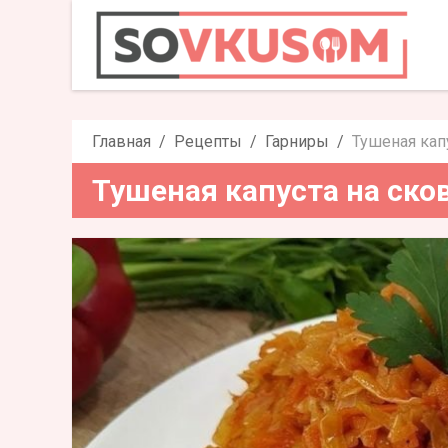
Тушеная капу
Главная
Рецепты
Гарниры
Тушеная кап
Тушеная капуста на ско