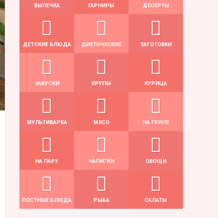
ВЫПЕЧКА
ГАРНИРЫ
ДЕСЕРТЫ
ДЕТСКИЕ БЛЮДА
ДИЕТИЧЕСКИЕ
ЗАГОТОВКИ
ЗАКУСКИ
КРУПЫ
КУРИЦА
МУЛЬТИВАРКА
МЯСО
НА ГРИЛЕ
НА ПАРУ
НАПИТКИ
ОВОЩИ
ПОСТНЫЕ БЛЮДА
РЫБА
САЛАТЫ