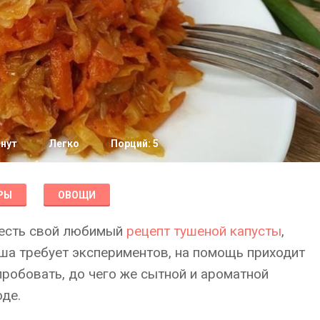
инут
Легко
Порций: 5
РЫ
ОВОЩИ
 есть свой любимый
рецепт тушеной капусты
,
уша требует экспериментов, на помощь приходит
пробовать, до чего же сытной и ароматной
оде.