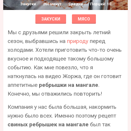
Закуски
260 минут
Средне
Порций: 10
ЗАКУСКИ
МЯСО
Мы с друзьями решили закрыть летний
сезон, выбравшись на
природу
перед
холодами. Хотели приготовить что-то очень
вкусное и подходящее такому большому
событию. Как мне повезло, что я
наткнулась на видео Жоржа, где он готовит
аппетитные
ребрышки на мангале
.
Конечно, мы отважились повторить!
Компания у нас была большая, накормить
нужно было всех. Именно поэтому рецепт
свиных ребрышек на мангале
был так