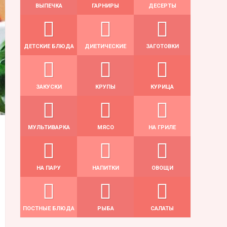
ВЫПЕЧКА
ГАРНИРЫ
ДЕСЕРТЫ
ДЕТСКИЕ БЛЮДА
ДИЕТИЧЕСКИЕ
ЗАГОТОВКИ
ЗАКУСКИ
КРУПЫ
КУРИЦА
МУЛЬТИВАРКА
МЯСО
НА ГРИЛЕ
НА ПАРУ
НАПИТКИ
ОВОЩИ
ПОСТНЫЕ БЛЮДА
РЫБА
САЛАТЫ