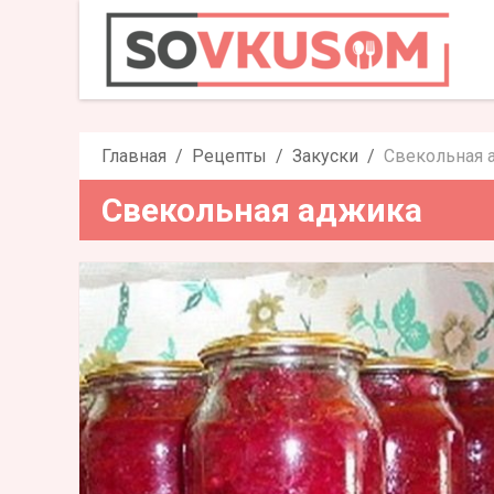
Свеколь
Главная
Рецепты
Закуски
Свекольная 
Свекольная аджика