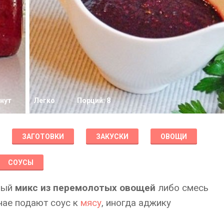
нут
Легко
Порций: 8
ЗАГОТОВКИ
ЗАКУСКИ
ОВОЩИ
СОУСЫ
рый
микс из перемолотых овощей
либо смесь
учае подают соус к
мясу
, иногда аджику