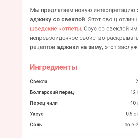
Мы предлагаем новую интерпретацию э
аджику со свеклой
. Этот овощ отличн
шведские котлеты
. Соус со свеклой им
непревзойденное свойство раскрывать
рецептов
аджики на зиму
, этот заслу
Ингредиенты
Свекла
2
Болгарский перец
12 
Перец чили
10 
Уксус
0,5 с
Соль
по вк