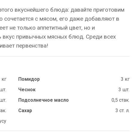
того вкуснейшего блюда: давайте приготовим
о сочетается с мясом, его даже добавляют в
еет не только аппетитный цвет, но и
 вкус привычных мясных блюд. Среди всех
живает первенства!
 кг
Помидор
3 кг
шт.
Чеснок
3 шт.
шт.
Подсолнечное масло
0,5 стак.
так.
Сахар
3 ст. л.
усу