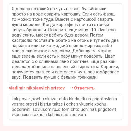
Я делала похожий но чуть не так- бульйон или
просто на воде сварить картошку. Если есть фарш,
то можно тоже туда. Вместе с картошкой сварить
лук и морковь. Когда картофель почти готовый
кинуть броколли. Поварить еще минут 10. Лишнюю
воду слить, массу всбить бдендером. Потом
кастрюлю поставить обатно на огонь и тут есть два
варианта или пачка жидкий сливок жирных, либо
масло сливочное с молоком. Добавляем, можно
еще зелень если есть и пару минут поварить. Цвет
деалется с о сливками явно приятнее. Еще раз как
делала добавляла плавленный сырок типа Коровки,
получается сытнее и светелее и чуть разнообразнее
вкус. Подавать лучше с белыми гренками.
vladimir nikolaevich xristov
-
Ответить
kak povar ,xochu skazat chto bluda eti i ix prigotovlenia
vesma prosti i bisri,a takze i ochen vkusnie.xochu
pozdravit ,,sovlusom.ru,,o tom chto uchi nas prigotovit
vkusnuiui i raznoiu kuhniu.sposibo vam.