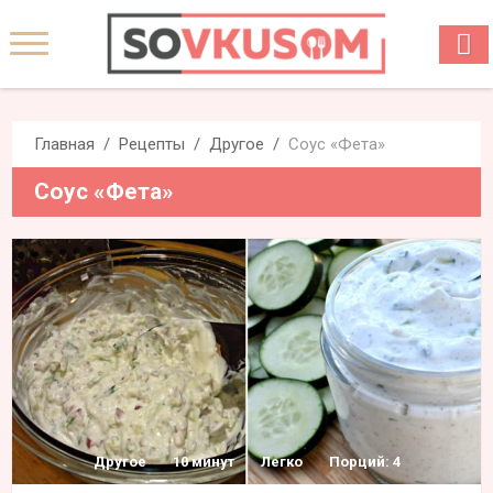
Главная
Рецепты
Другое
Соус «Фета»
Соус «Фета»
Другое
10 минут
Легко
Порций: 4