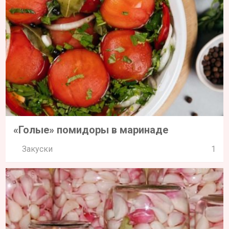
«Голые» помидоры в маринаде
Закуски
1