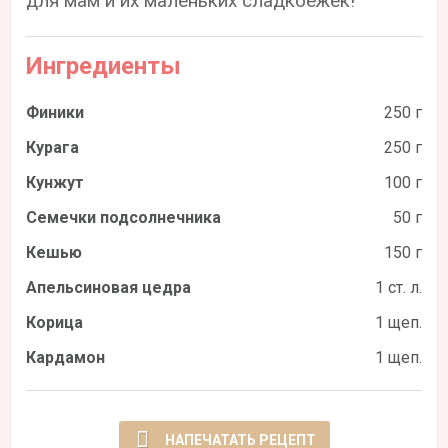
для мам и их маленьких сладкоежек!
Ингредиенты
Финики
250 г
Курага
250 г
Кунжут
100 г
Семечки подсолнечника
50 г
Кешью
150 г
Апельсиновая цедра
1 ст. л.
Корица
1 щеп.
Кардамон
1 щеп.
НАПЕЧАТАТЬ РЕЦЕПТ