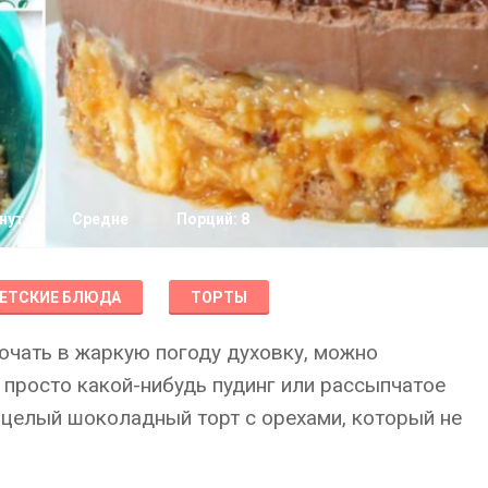
нут
Средне
Порций: 8
ЕТСКИЕ БЛЮДА
ТОРТЫ
лючать в жаркую погоду духовку, можно
е просто какой-нибудь пудинг или рассыпчатое
 целый шоколадный торт с орехами, который не