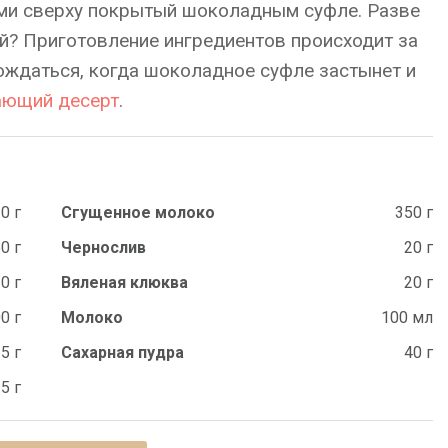
ми сверху покрытый шоколадным суфле. Разве
й? Приготовление ингредиентов происходит за
ождаться, когда шоколадное суфле застынет и
ающий десерт
.
0 г
Сгущенное молоко
350 г
0 г
Чернослив
20 г
0 г
Вяленая клюква
20 г
0 г
Молоко
100 мл
5 г
Сахарная пудра
40 г
5 г