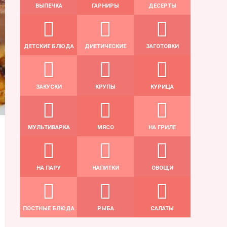
ВЫПЕЧКА
ГАРНИРЫ
ДЕСЕРТЫ
ДЕТСКИЕ БЛЮДА
ДИЕТИЧЕСКИЕ
ЗАГОТОВКИ
ЗАКУСКИ
КРУПЫ
КУРИЦА
МУЛЬТИВАРКА
МЯСО
НА ГРИЛЕ
НА ПАРУ
НАПИТКИ
ОВОЩИ
ПОСТНЫЕ БЛЮДА
РЫБА
САЛАТЫ