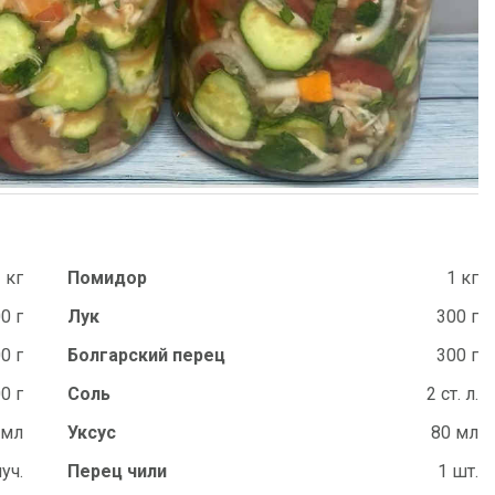
 кг
Помидор
1 кг
0 г
Лук
300 г
0 г
Болгарский перец
300 г
0 г
Соль
2 ст. л.
 мл
Уксус
80 мл
пуч.
Перец чили
1 шт.