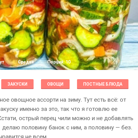
ут
Средне
Порций: 10
ЗАКУСКИ
ОВОЩИ
ПОСТНЫЕ БЛЮДА
ое овощное ассорти на зиму. Тут есть всё: от
акуску именно за это, так что я готовлю ее
Кстати, острый перец чили можно и не добавлять
Я делаю половину банок с ним, а половину — без.
нравится не всем.