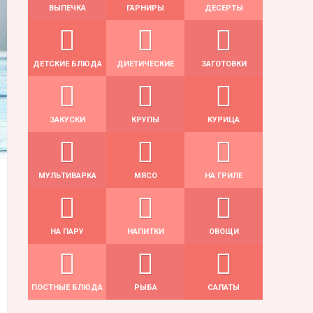
ВЫПЕЧКА
ГАРНИРЫ
ДЕСЕРТЫ
ДЕТСКИЕ БЛЮДА
ДИЕТИЧЕСКИЕ
ЗАГОТОВКИ
ЗАКУСКИ
КРУПЫ
КУРИЦА
МУЛЬТИВАРКА
МЯСО
НА ГРИЛЕ
НА ПАРУ
НАПИТКИ
ОВОЩИ
ПОСТНЫЕ БЛЮДА
РЫБА
САЛАТЫ