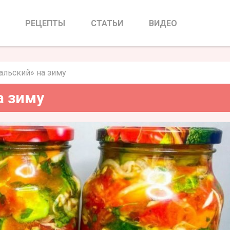
альский» на зиму
РЕЦЕПТЫ
СТАТЬИ
ВИДЕО
альский» на зиму
а зиму