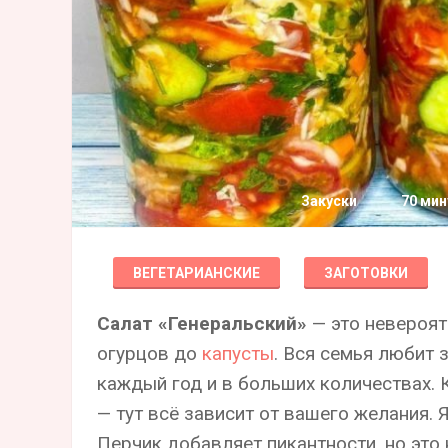
Закуски
70 мин
ВЕГЕТАРИАНСКИЕ
ЗАГОТОВКИ
Салат «Генеральский»
— это невероятн
огурцов до
капусты
. Вся семья любит з
каждый год и в больших количествах. 
— тут всё зависит от вашего желания. 
Перчик добавляет пикантности, но это 