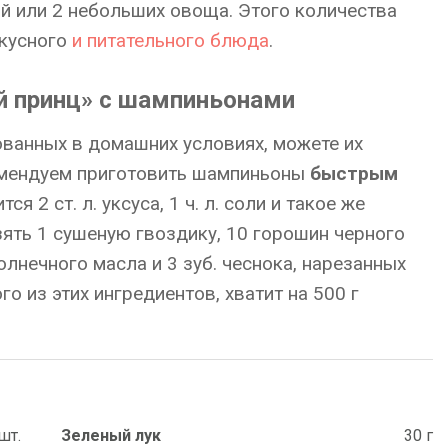
ый или 2 небольших овоща. Этого количества
кусного
и питательного блюда
.
й принц» с шампиньонами
ованных в домашних условиях, можете их
омендуем приготовить шампиньоны
быстрым
я 2 ст. л. уксуса, 1 ч. л. соли и такое же
зять 1 сушеную гвоздику, 10 горошин черного
олнечного масла и 3 зуб. чеснока, нарезанных
о из этих ингредиентов, хватит на 500 г
шт.
Зеленый лук
30 г