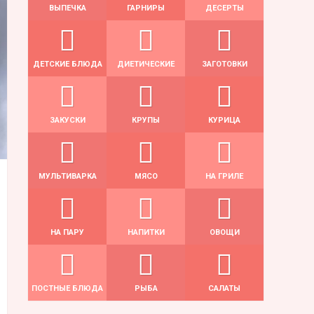
ВЫПЕЧКА
ГАРНИРЫ
ДЕСЕРТЫ
ДЕТСКИЕ БЛЮДА
ДИЕТИЧЕСКИЕ
ЗАГОТОВКИ
ЗАКУСКИ
КРУПЫ
КУРИЦА
МУЛЬТИВАРКА
МЯСО
НА ГРИЛЕ
НА ПАРУ
НАПИТКИ
ОВОЩИ
ПОСТНЫЕ БЛЮДА
РЫБА
САЛАТЫ