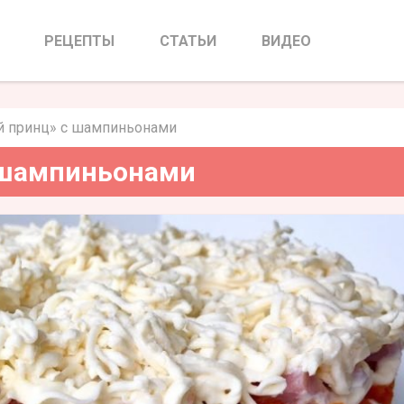
инц» с шампиньонами
РЕЦЕПТЫ
СТАТЬИ
ВИДЕО
й принц» с шампиньонами
 шампиньонами