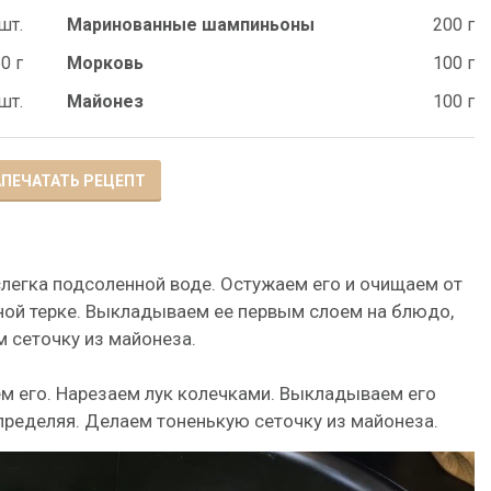
шт.
Маринованные шампиньоны
200 г
0 г
Морковь
100 г
шт.
Майонез
100 г
ПЕЧАТАТЬ РЕЦЕПТ
слегка подсоленной воде. Остужаем его и очищаем от
ной терке. Выкладываем ее первым слоем на блюдо,
 сеточку из майонеза.
м его. Нарезаем лук колечками. Выкладываем его
пределяя. Делаем тоненькую сеточку из майонеза.