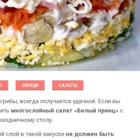
нут
Легко
Порций: 6
О
ОВОЩИ
САЛАТЫ
грибы, всегда получается удачной. Если вы
вить
многослойный салат «Белый принц»
с
аздничному столу.
ый слой в такой закуске
не должен быть