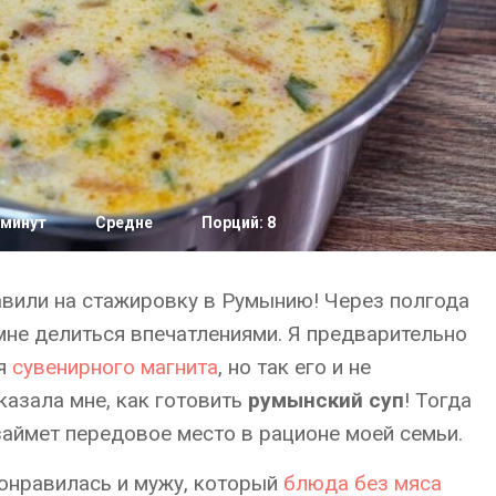
 минут
Средне
Порций: 8
авили на стажировку в Румынию! Через полгода
 мне делиться впечатлениями. Я предварительно
ля
сувенирного магнита
, но так его и не
казала мне, как готовить
румынский суп
! Тогда
 займет передовое место в рационе моей семьи.
онравилась и мужу, который
блюда без мяса