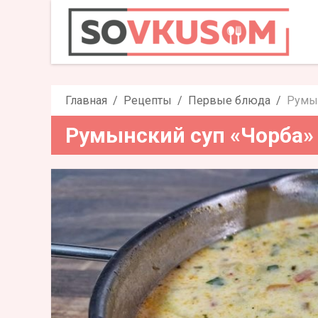
Румынский суп «Чорба
Главная
Рецепты
Первые блюда
Румын
Румынский суп «Чорба» 