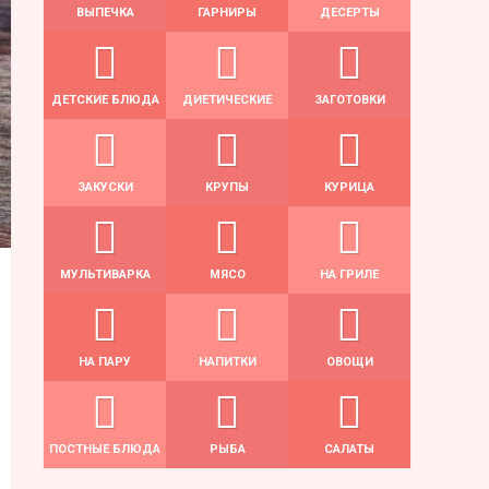
ВЫПЕЧКА
ГАРНИРЫ
ДЕСЕРТЫ
ДЕТСКИЕ БЛЮДА
ДИЕТИЧЕСКИЕ
ЗАГОТОВКИ
ЗАКУСКИ
КРУПЫ
КУРИЦА
МУЛЬТИВАРКА
МЯСО
НА ГРИЛЕ
НА ПАРУ
НАПИТКИ
ОВОЩИ
ПОСТНЫЕ БЛЮДА
РЫБА
САЛАТЫ