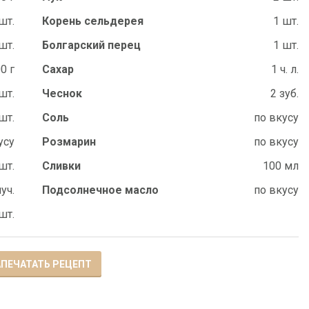
шт.
Корень сельдерея
1 шт.
шт.
Болгарский перец
1 шт.
0 г
Сахар
1 ч. л.
шт.
Чеснок
2 зуб.
шт.
Соль
по вкусу
усу
Розмарин
по вкусу
шт.
Сливки
100 мл
пуч.
Подсолнечное масло
по вкусу
шт.
ПЕЧАТАТЬ РЕЦЕПТ