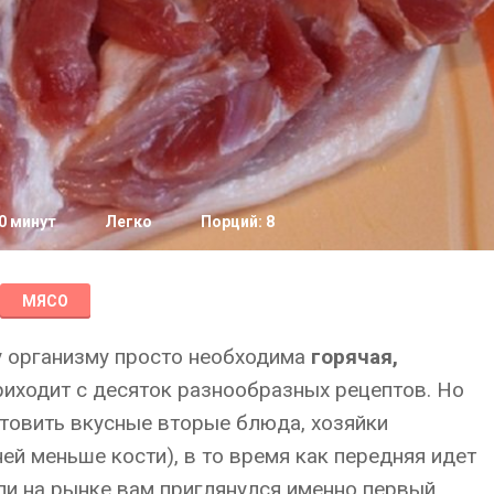
0 минут
Легко
Порций: 8
МЯСО
у организму просто необходима
горячая,
приходит с десяток разнообразных рецептов. Но
отовить вкусные вторые блюда, хозяйки
ей меньше кости), в то время как передняя идет
сли на рынке вам приглянулся именно первый