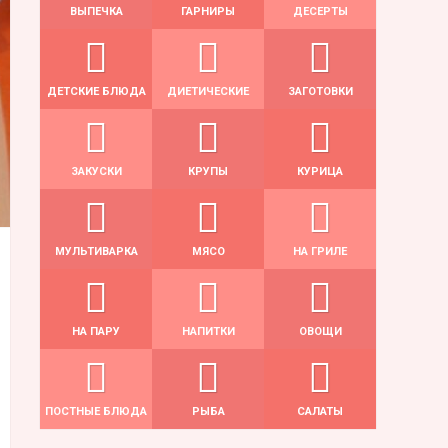
ВЫПЕЧКА
ГАРНИРЫ
ДЕСЕРТЫ
ДЕТСКИЕ БЛЮДА
ДИЕТИЧЕСКИЕ
ЗАГОТОВКИ
ЗАКУСКИ
КРУПЫ
КУРИЦА
МУЛЬТИВАРКА
МЯСО
НА ГРИЛЕ
НА ПАРУ
НАПИТКИ
ОВОЩИ
ПОСТНЫЕ БЛЮДА
РЫБА
САЛАТЫ