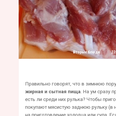
Вторые блюда
22
Правильно говорят, что в зимнюю пор
жирная и сытная пища
. На ум сразу 
есть ли среди них рулька? Чтобы приг
покупают мясистую заднюю рульку (в н
на приготовление холодца или супа. Е