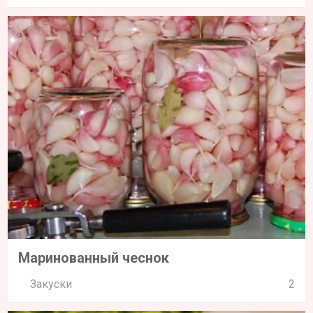
Закуски
2
Подлива из шампиньонов
Закуски
4