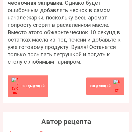
Автор рецепта
Александра Береза
В кулинарной книге Александры есть
сотни необычных рецептов с бережными
заметками. Даже простой омлет Саша
способна превратить в волшебное блюдо,
завершенное листочком ароматной кинзы.
Редактор
«Со Вкусом»
не боится
экспериментировать и ежедневно
оттачивает свое кулинарное мастерство.
Утонченные десерты и выпечка — то, что
делает Александра с особым
вдохновением: чего только стоит
клюквенно-апельсиновый кекс
в ее
исполнении!