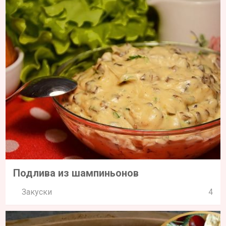
Куриный мясной хлебец
Вторые блюда
0