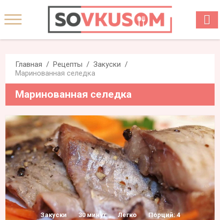
Главная
Рецепты
Закуски
Маринованная селедка
Маринованная селедка
Закуски
30 минут
Легко
Порций: 4