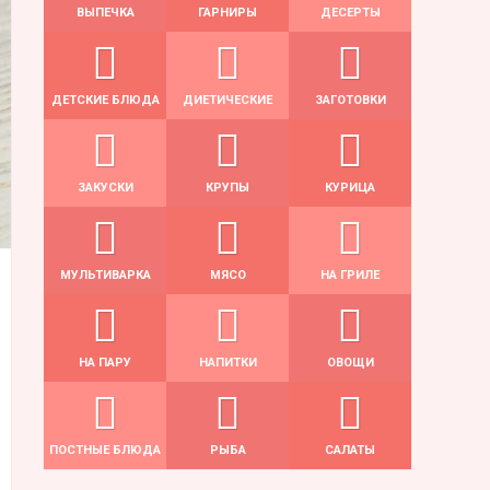
ВЫПЕЧКА
ГАРНИРЫ
ДЕСЕРТЫ
ДЕТСКИЕ БЛЮДА
ДИЕТИЧЕСКИЕ
ЗАГОТОВКИ
ЗАКУСКИ
КРУПЫ
КУРИЦА
МУЛЬТИВАРКА
МЯСО
НА ГРИЛЕ
НА ПАРУ
НАПИТКИ
ОВОЩИ
ПОСТНЫЕ БЛЮДА
РЫБА
САЛАТЫ