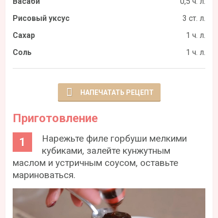
Васаби
0,5 ч. л.
Рисовый уксус
3 ст. л.
Сахар
1 ч. л.
Соль
1 ч. л.
НАПЕЧАТАТЬ РЕЦЕПТ
Приготовление
Нарежьте филе горбуши мелкими
кубиками, залейте кунжутным
маслом и устричным соусом, оставьте
мариноваться.