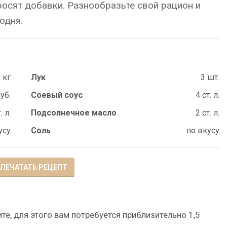
осят добавки. Разнообразьте свой рацион и
одня.
 кг
Лук
3 шт.
уб.
Соевый соус
4 ст. л.
. л.
Подсолнечное масло
2 ст. л.
усу
Соль
по вкусу
ПЕЧАТАТЬ РЕЦЕПТ
те, для этого вам потребуется приблизительно 1,5