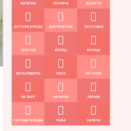
ВЫПЕЧКА
ГАРНИРЫ
ДЕСЕРТЫ
ДЕТСКИЕ БЛЮДА
ДИЕТИЧЕСКИЕ
ЗАГОТОВКИ
ЗАКУСКИ
КРУПЫ
КУРИЦА
МУЛЬТИВАРКА
МЯСО
НА ГРИЛЕ
НА ПАРУ
НАПИТКИ
ОВОЩИ
ПОСТНЫЕ БЛЮДА
РЫБА
САЛАТЫ