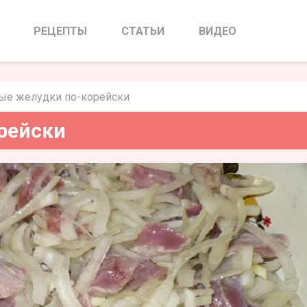
дки по-корейски
РЕЦЕПТЫ
СТАТЬИ
ВИДЕО
ые желудки по-корейски
рейски