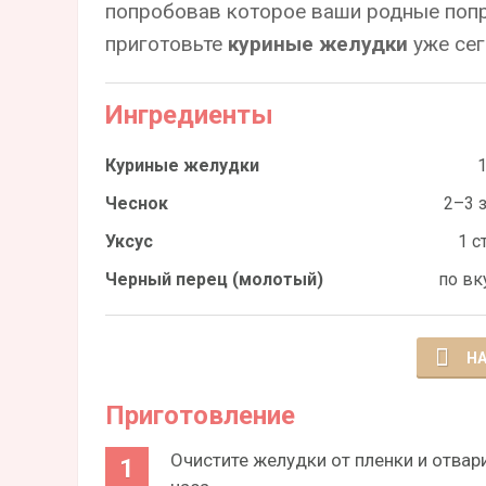
попробовав которое ваши родные попр
приготовьте
куриные желудки
уже сег
Ингредиенты
Куриные желудки
1
Чеснок
2–3 з
Уксус
1 ст
Черный перец (молотый)
по вк
НА
Приготовление
Очистите желудки от пленки и отвари