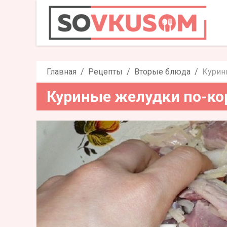
Куриные желу
Главная
Рецепты
Вторые блюда
Курин
Куриные желудки по-ко