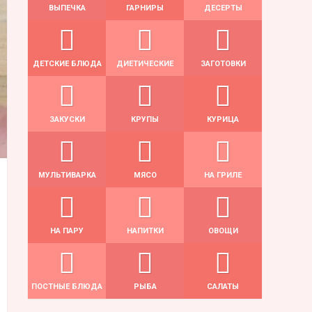
ВЫПЕЧКА
ГАРНИРЫ
ДЕСЕРТЫ
ДЕТСКИЕ БЛЮДА
ДИЕТИЧЕСКИЕ
ЗАГОТОВКИ
ЗАКУСКИ
КРУПЫ
КУРИЦА
МУЛЬТИВАРКА
МЯСО
НА ГРИЛЕ
НА ПАРУ
НАПИТКИ
ОВОЩИ
ПОСТНЫЕ БЛЮДА
РЫБА
САЛАТЫ