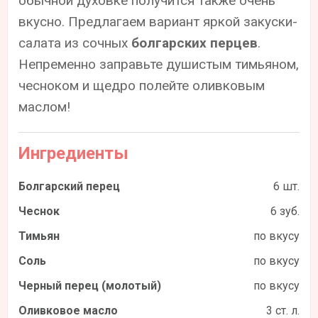
обычной духовке получится также очень
вкусно. Предлагаем вариант яркой закуски-
салата из сочных
болгарских перцев
.
Непременно заправьте душистым тимьяном,
чесноком и щедро полейте оливковым
маслом!
Ингредиенты
Болгарский перец
6 шт.
Чеснок
6 зуб.
Тимьян
по вкусу
Соль
по вкусу
Черный перец (молотый)
по вкусу
Оливковое масло
3 ст. л.