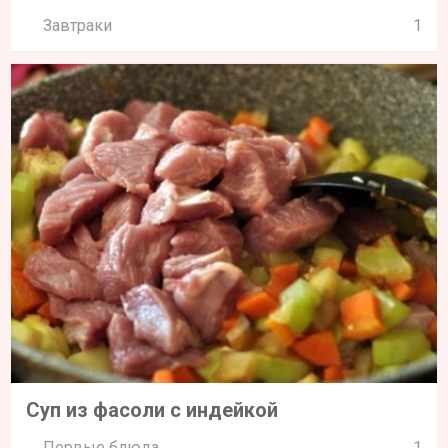
Завтраки
1
Суп из фасоли с индейкой
Первые блюда
1