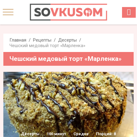
Главная
Рецепты
Десерты
Чешский медовый торт «Марленка»‎
Чешский медовый торт «Марленка»‎
Десерты
100 минут
Средне
Порций: 8