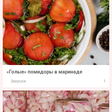
«Голые» помидоры в маринаде
Закуски
1