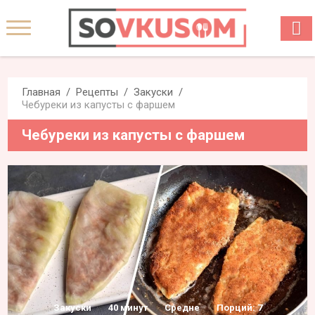
Главная
Рецепты
Закуски
Чебуреки из капусты с фаршем
Чебуреки из капусты с фаршем
Закуски
40 минут
Средне
Порций: 7