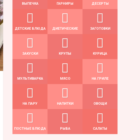
ВЫПЕЧКА
ГАРНИРЫ
ДЕСЕРТЫ
ДЕТСКИЕ БЛЮДА
ДИЕТИЧЕСКИЕ
ЗАГОТОВКИ
ЗАКУСКИ
КРУПЫ
КУРИЦА
МУЛЬТИВАРКА
МЯСО
НА ГРИЛЕ
НА ПАРУ
НАПИТКИ
ОВОЩИ
ПОСТНЫЕ БЛЮДА
РЫБА
САЛАТЫ