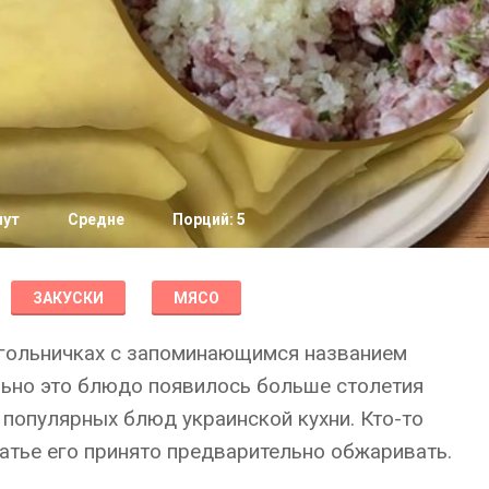
нут
Средне
Порций: 5
ЗАКУСКИ
МЯСО
угольничках с запоминающимся названием
ьно это блюдо появилось больше столетия
з популярных блюд украинской кухни. Кто-то
патье его принято предварительно обжаривать.