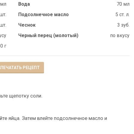
 мл
Вода
70 мл
шт.
Подсолнечное масло
5 ст. л.
шт.
Чеснок
3 зуб.
усу
Черный перец (молотый)
по вкусу
0 г
ПЕЧАТАТЬ РЕЦЕПТ
ньте щепотку соли.
ейте яйца. Затем влейте подсолнечное масло и