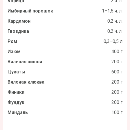
Корица
2 ч. л.
Имбирный порошок
1–1,5 ч. л.
Кардамон
0,2 ч. л.
Гвоздика
0,2 ч. л.
Ром
0,3–0,5 л
Изюм
400 г
Вяленая вишня
200 г
Цукаты
600 г
Вяленая клюква
200 г
Финики
200 г
Фундук
200 г
Миндаль
100 г