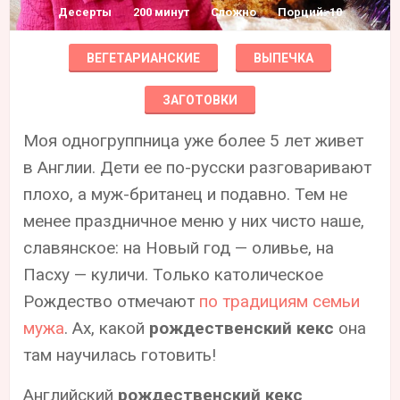
Десерты
200 минут
Сложно
Порций: 10
ВЕГЕТАРИАНСКИЕ
ВЫПЕЧКА
ЗАГОТОВКИ
Моя одногруппница уже более 5 лет живет
в Англии. Дети ее по-русски разговаривают
плохо, а муж-британец и подавно. Тем не
менее праздничное меню у них чисто наше,
славянское: на Новый год — оливье, на
Пасху — куличи. Только католическое
Рождество отмечают
по традициям семьи
мужа
. Ах, какой
рождественский кекс
она
там научилась готовить!
Английский
рождественский кекс