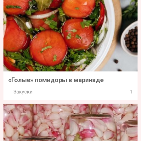
«Голые» помидоры в маринаде
Закуски
1